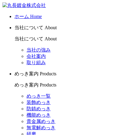
ホーム
Home
当社について
About
当社について
About
当社の強み
会社案内
取り組み
めっき案内
Products
めっき案内
Products
めっき一覧
装飾めっき
防錆めっき
機能めっき
貴金属めっき
無電解めっき
研磨