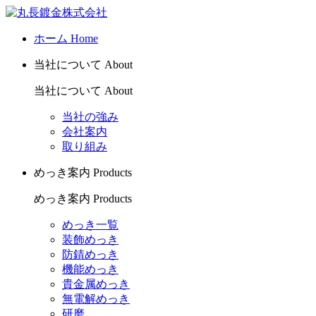
ホーム
Home
当社について
About
当社について
About
当社の強み
会社案内
取り組み
めっき案内
Products
めっき案内
Products
めっき一覧
装飾めっき
防錆めっき
機能めっき
貴金属めっき
無電解めっき
研磨