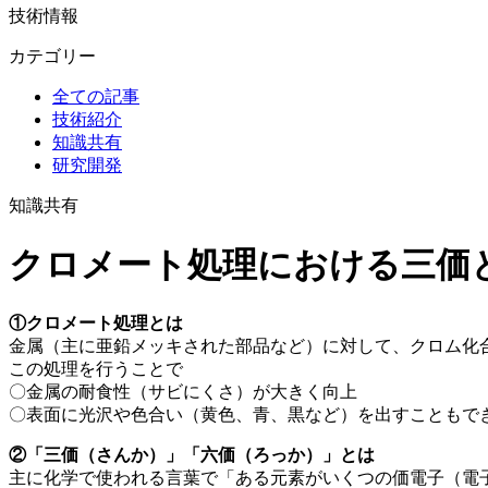
技術情報
カテゴリー
全ての記事
技術紹介
知識共有
研究開発
知識共有
クロメート処理における三価
①クロメート処理とは
金属（主に亜鉛メッキされた部品など）に対して、クロム化
この処理を行うことで
〇金属の耐食性（サビにくさ）が大きく向上
〇表面に光沢や色合い（黄色、青、黒など）を出すこともで
②「三価（さんか）」「六価（ろっか）」とは
主に化学で使われる言葉で「ある元素がいくつの価電子（電