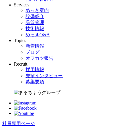
Services
めっき案内
設備紹介
品質管理
技術情報
めっきQ&A
Topics
新着情報
ブログ
オフカツ報告
Recruit
採用情報
先輩インタビュー
募集要項
社員専用ページ