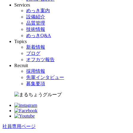
Services
めっき案内
設備紹介
品質管理
技術情報
めっきQ&A
Topics
新着情報
ブログ
オフカツ報告
Recruit
採用情報
先輩インタビュー
募集要項
社員専用ページ