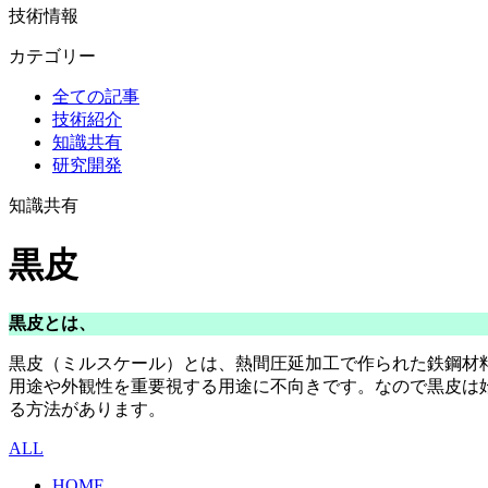
技術情報
カテゴリー
全ての記事
技術紹介
知識共有
研究開発
知識共有
黒皮
黒皮とは、
黒皮（ミルスケール）とは、熱間圧延加工で作られた鉄鋼材
用途や外観性を重要視する用途に不向きです。なので黒皮は
る方法があります。
ALL
HOME