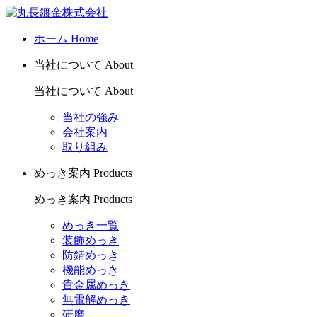
ホーム
Home
当社について
About
当社について
About
当社の強み
会社案内
取り組み
めっき案内
Products
めっき案内
Products
めっき一覧
装飾めっき
防錆めっき
機能めっき
貴金属めっき
無電解めっき
研磨