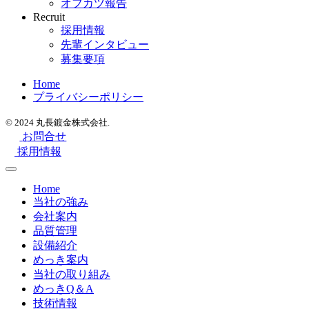
オフカツ報告
Recruit
採用情報
先輩インタビュー
募集要項
Home
プライバシーポリシー
© 2024 丸長鍍金株式会社.
お問合せ
採用情報
Home
当社の強み
会社案内
品質管理
設備紹介
めっき案内
当社の取り組み
めっきQ＆A
技術情報