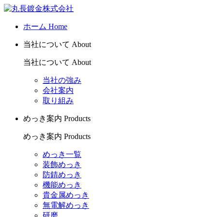
ホーム
Home
当社について
About
当社について
About
当社の強み
会社案内
取り組み
めっき案内
Products
めっき案内
Products
めっき一覧
装飾めっき
防錆めっき
機能めっき
貴金属めっき
無電解めっき
研磨