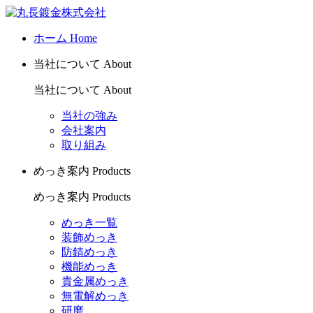
ホーム
Home
当社について
About
当社について
About
当社の強み
会社案内
取り組み
めっき案内
Products
めっき案内
Products
めっき一覧
装飾めっき
防錆めっき
機能めっき
貴金属めっき
無電解めっき
研磨