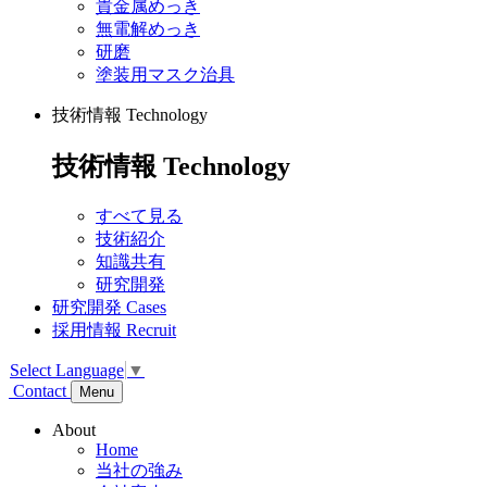
貴金属めっき
無電解めっき
研磨
塗装用マスク治具
技術情報
Technology
技術情報
Technology
すべて見る
技術紹介
知識共有
研究開発
研究開発
Cases
採用情報
Recruit
Select Language
▼
Contact
Menu
About
Home
当社の強み