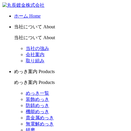
ホーム
Home
当社について
About
当社について
About
当社の強み
会社案内
取り組み
めっき案内
Products
めっき案内
Products
めっき一覧
装飾めっき
防錆めっき
機能めっき
貴金属めっき
無電解めっき
研磨