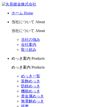
ホーム
Home
当社について
About
当社について
About
当社の強み
会社案内
取り組み
めっき案内
Products
めっき案内
Products
めっき一覧
装飾めっき
防錆めっき
機能めっき
貴金属めっき
無電解めっき
研磨