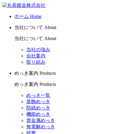
ホーム
Home
当社について
About
当社について
About
当社の強み
会社案内
取り組み
めっき案内
Products
めっき案内
Products
めっき一覧
装飾めっき
防錆めっき
機能めっき
貴金属めっき
無電解めっき
研磨